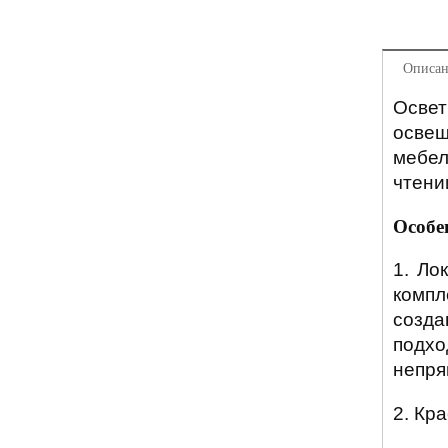
Описан
Освет
освещ
мебел
чтени
Особе
1. Ло
компл
созда
подхо
непря
2. Кр