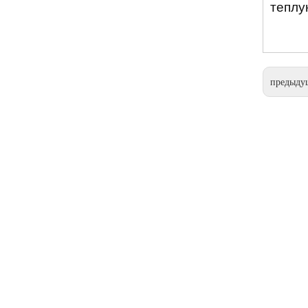
теплу
предыду