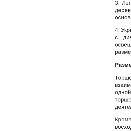
3. Ле
дере
основ
4. Ук
с ди
освещ
разме
Разм
Торше
взаим
одной
торше
деяте
Кроме
восхо