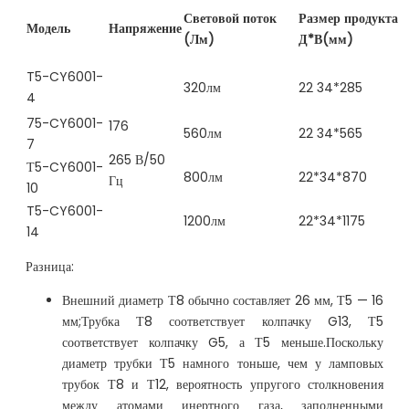
Световой поток
Размер продукта
Модель
Напряжение
(Лм)
Д*В(мм)
T5-CY6001-
320лм
22 34*285
4
75-CY6001-
176
560лм
22 34*565
7
265 В/50
Т5-CY6001-
800лм
22*34*870
Гц
10
T5-CY6001-
1200лм
22*34*1175
14
Разница:
Внешний диаметр Т8 обычно составляет 26 мм, Т5 — 16
мм;Трубка Т8 соответствует колпачку G13, Т5
соответствует колпачку G5, а Т5 меньше.Поскольку
диаметр трубки Т5 намного тоньше, чем у ламповых
трубок Т8 и Т12, вероятность упругого столкновения
между атомами инертного газа, заполненными