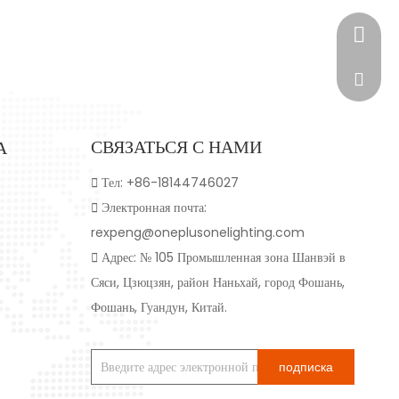
+86-18
rexpen
СВЯЗАТЬСЯ С НАМИ
А

Тел: +86-18144746027

Электронная почта:
rexpeng@oneplusonelighting.com

Адрес: № 105 Промышленная зона Шанвэй в
Сяси, Цзюцзян, район Наньхай, город Фошань,
Фошань, Гуандун, Китай.
подписка