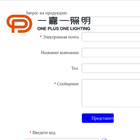
Дом
Продукты
Запрос на продукцию
О нас
Имя
*
Услуга
Новости
Электронная почта
*
Связаться с н
Название компании
Тел.
Сообщение
*
Представить
Введите код
*